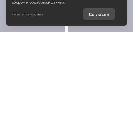
сбором и обработкой данных.
Согласен
Читать полностью
Остались вопросы о
Toyota Alphard?
Отправьте заявку, чтобы
получить консультацию по
интересующей теме