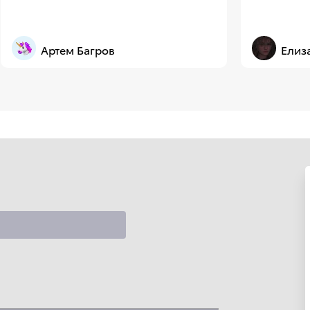
Артем Багров
Елиз