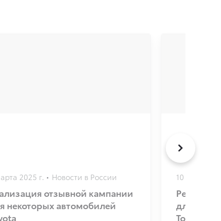
арта 2025 г.
Новости в России
10 января 20
ализация отзывной кампании
Реализац
я некоторых автомобилей
для неко
yota
Toyota Hi