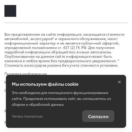
Вся представленная на сайте информация, касающаяся стоимости
автомобилей, аксессуаров* и сервисного обслуживания, носит
информационный характер и не является публичной офертой,
определяемой положениями ст. 437 (2) ГК РФ. Для получения
подробной информации обращайтесь в наши автосалоны.
Опубликованная на данном сайте информация может быть
изменена в любое время без предварительного уведомления. *
Стоимость аксессуаров указана без учета стоимости установки.
Правовая информация
×
Изменить настройку cookies
Мы используем файлы cookie
Сбросить cookie
Это необходимо для полноценного функционирования
сайта. Продолжая использовать сайт, вы соглашаетесь со
сбором и обработкой данных.
©
2026
ООО Оками Урал
Согласен
Читать полностью
Работает на технологиях
TradeDealer