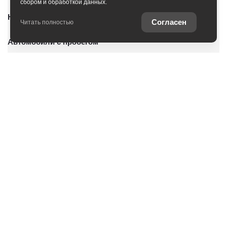
сбором и обработкой данных.
Новые автомобили
Согласен
Читать полностью
Автомобили с пробегом
Условия покупки
Владельцам
О дилерском центре
Специальные предложения
Оцените ваш автомобиль
Консультация по кредиту
Консультация по страхованию