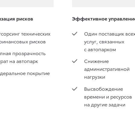
зация рисков
Эффективное управлени
тсорсинг технических
Один поставщик все
финансовых рисков
услуг, связанных
с автопарком
лная прозрачность
трат на автопарк
Снижение
административной
деральное покрытие
нагрузки
Высвобождение
времени и ресурсов
на другие задачи