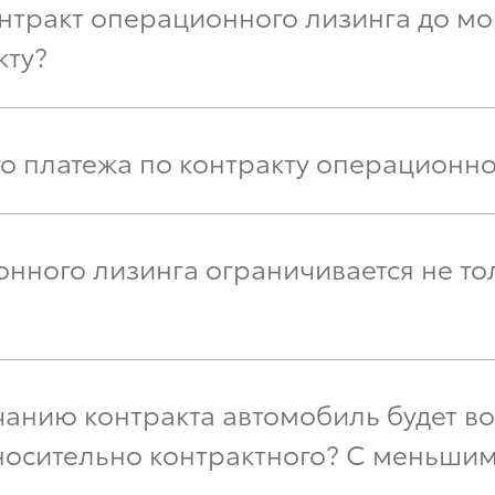
нтракт операционного лизинга до мо
кту?
го платежа по контракту операционно
нного лизинга ограничивается не то
нчанию контракта автомобиль будет в
осительно контрактного? С меньшим