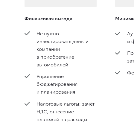
Финансовая выгода
Миними
Не нужно
Ау
инвестировать деньги
и 
компании
По
в приобретение
за
автомобилей
Фе
Упрощение
бюджетирования
и планирования
Налоговые льготы: зачёт
НДС, отнесение
платежей на расходы