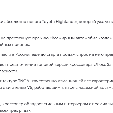
жи абсолютно нового Toyota Highlander, который уже ус
 на престижную премию «Всемирный автомобиль года», 
ойных новинок.
тью и в России: еще до старта продаж спрос на него пре
ют предпочтение топовой версии кроссовера «Люкс Safe
пасности.
итектуре TNGA, качественно изменившей все характери
м двигателем V6, работающим в паре с надежной восьм
, кроссовер обладает стильным интерьером с премиал
сех трех рядах.