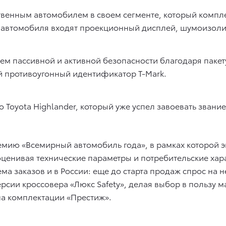
ственным автомобилем в своем сегменте, который компл
е автомобиля входят проекционный дисплей, шумоизол
 пассивной и активной безопасности благодаря пакету T
 противоугонный идентификатор T-Mark.
о Toyota Highlander, который уже успел завоевать зван
мию «Всемирный автомобиль года», в рамках которой 
ценивая технические параметры и потребительские хара
ма заказов и в России: еще до старта продаж спрос на н
рсии кроссовера «Люкс Safety», делая выбор в пользу 
на комплектации «Престиж».