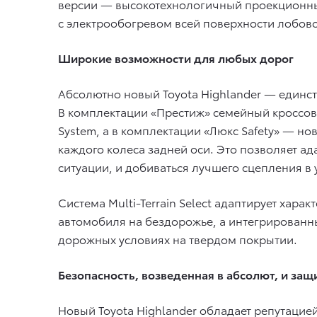
версии — высокотехнологичный проекционный
с электрообогревом всей поверхности лобово
Широкие возможности для любых дорог
Абсолютно новый Toyota Highlander — единс
В комплектации «Престиж» семейный кроссо
System, а в комплектации «Люкс Safety» — н
каждого колеса задней оси. Это позволяет а
ситуации, и добиваться лучшего сцепления в
Cистема Multi-Terrain Select адаптирует хар
автомобиля на бездорожье, а интегрированн
дорожных условиях на твердом покрытии.
Безопасность, возведенная в абсолют, и защи
Новый Toyota Highlander обладает репутаци