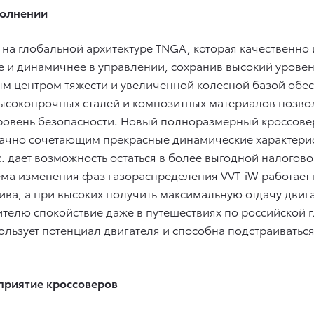
полнении
 на глобальной архитектуре TNGA, которая качественно
е и динамичнее в управлении, сохранив высокий уровен
м центром тяжести и увеличенной колесной базой обес
высокопрочных сталей и композитных материалов позво
уровень безопасности. Новый полноразмерный кроссове
ачно сочетающим прекрасные динамические характерис
 дает возможность остаться в более выгодной налоговой
стема изменения фаз газораспределения VVT-iW работает
ива, а при высоких получить максимальную отдачу двига
ителю спокойствие даже в путешествиях по российской
льзует потенциал двигателя и способна подстраиватьс
приятие кроссоверов