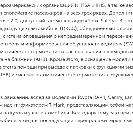
роамериканских организаций NHTSA и IIHS, а также авс
 спокойствие пассажиров на всех трех рядах. Дополни
Sense 2.0, доступный в комплектации «Люкс Safety». В н
еди идущего автомобиля (DRCC), объединенный с систе
е, cистема оповещения о непреднамеренном пересечен
 контроля и информирования об усталости водителя (SW
матического торможения и распознавания пешеходов и 
а на ближний (AHB). Кроме этого, в оснащение модели 
система помощи при выезде с парковки с функциями ви
TAB) и система автоматического торможения с функци
 движении: вслед за моделями Toyota RAV4, Camry, Land C
ным идентификатором T-Mark, представляющим собой ма
я на кузов и узлы автомобиля. Благодаря тому, что пр
биле, угон для последующей перепродажи теряет смыс