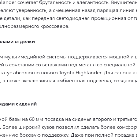
lander сочетает брутальность и элегантность. Внушител
селяют уверенность, а смещенная назад парящая линия
ие детали, как передняя светодиодная проекционная оп
лноразмерного кроссовера.
алами отделки
ом мультимедийной системы поддерживается мощной и 
 в сочетании со вставками под металл со специальной 
атус абсолютно нового Toyota Highlander. Для салона 
к, а также эксклюзивная амбиентная подсветка, создаю
рядами сидений
й базы на 60 мм посадка на сиденья второго и третьего
 Более широкий кузов позволил сделать более комфорт
женную боковую поддержку. Даже при полной посадке в 