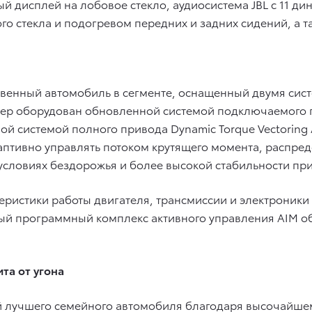
 дисплей на лобовое стекло, аудиосистема JBL с 11 ди
го стекла и подогревом передних и задних сидений, а 
твенный автомобиль в сегменте, оснащенный двумя сис
вер оборудован обновленной системой подключаемого п
овой системой полного привода Dynamic Torque Vectori
даптивно управлять потоком крутящего момента, распред
 условиях бездорожья и более высокой стабильности пр
актеристики работы двигателя, трансмиссии и электрони
ый программный комплекс активного управления AIM об
та от угона
ей лучшего семейного автомобиля благодаря высочайше