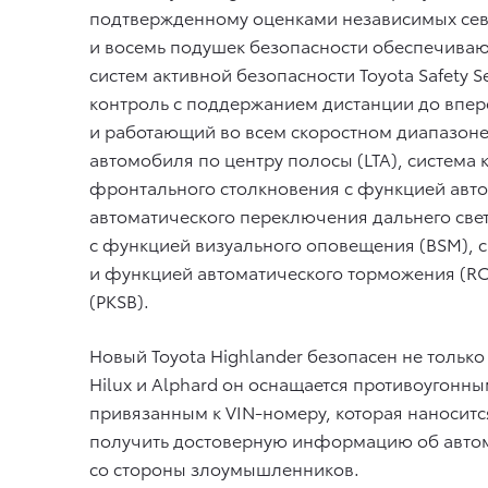
подтвержденному оценками независимых севе
и восемь подушек безопасности обеспечивают
систем активной безопасности Toyota Safety 
контроль с поддержанием дистанции до впер
и работающий во всем скоростном диапазон
автомобиля по центру полосы (LTA), система
фронтального столкновения с функцией авто
автоматического переключения дальнего свет
с функцией визуального оповещения (BSM), 
и функцией автоматического торможения (RC
(PKSB).
Новый Toyota Highlander безопасен не только в
Hilux и Alphard он оснащается противоугон
привязанным к VIN-номеру, которая наноситс
получить достоверную информацию об автомо
со стороны злоумышленников.