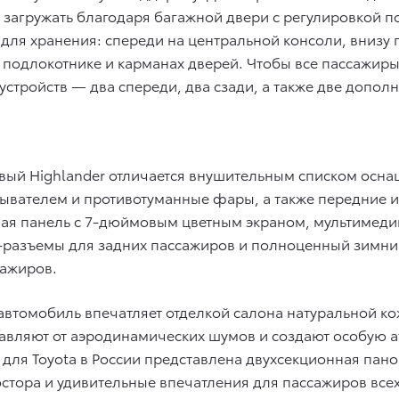
агружать благодаря багажной двери с регулировкой по
для хранения: спереди на центральной консоли, внизу 
подлокотнике и карманах дверей. Чтобы все пассажиры 
тройств — два спереди, два сзади, а также две дополни
вый Highlander отличается внушительным списком осна
мывателем и противотуманные фары, а также передние и
ая панель с 7-дюймовым цветным экраном, мультимедий
-разъемы для задних пассажиров и полноценный зимни
сажиров.
» автомобиль впечатляет отделкой салона натуральной
авляют от аэродинамических шумов и создают особую 
е для Toyota в России представлена двухсекционная па
тора и удивительные впечатления для пассажиров всех 