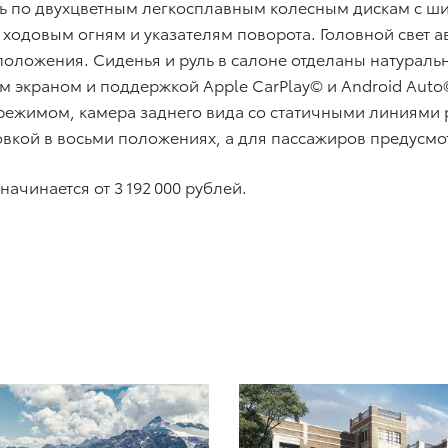
ь по двухцветным легкосплавным колесным дискам с ш
ходовым огням и указателям поворота. Головной свет ав
положения. Сиденья и руль в салоне отделаны натураль
 экраном и поддержкой Apple CarPlay© и Android Auto
ежимом, камера заднего вида со статичными линиями р
вкой в восьми положениях, а для пассажиров предусмо
начинается от 3 192 000 рублей.