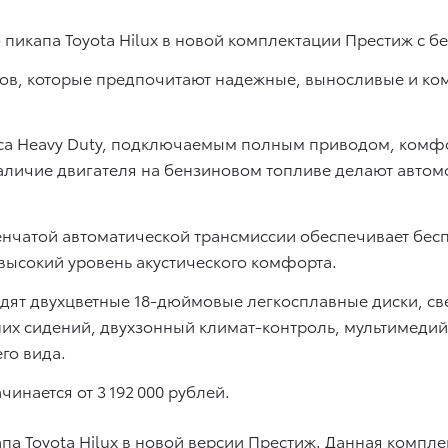
 пикапа Toyota Hilux в новой комплектации Престиж с б
тов, которые предпочитают надежные, выносливые и к
са Heavy Duty, подключаемым полным приводом, комфо
аличие двигателя на бензиновом топливе делают авт
пенчатой автоматической трансмиссии обеспечивает бе
 высокий уровень акустического комфорта.
дят двухцветные 18-дюймовые легкосплавные диски, с
них сидений, двухзонный климат-контроль, мультимедий
го вида.
чинается от 3 192 000 рублей.
апа Toyota Hilux в новой версии Престиж. Данная комп