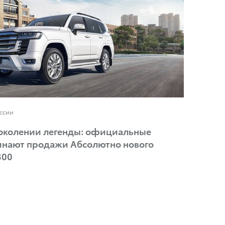
оссии
поколении легенды: официальные
инают продажи Абсолютно нового
300