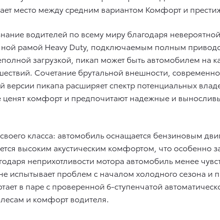
ает место между средним вариантом Комфорт и престиж
изнание водителей по всему миру благодаря невероятно
очной рамой Heavy Duty, подключаемым полным привод
полной загрузкой, пикап может быть автомобилем на к
шествий. Сочетание брутальной внешности, современно
ой версии пикапа расширяет спектр потенциальных вла
е ценят комфорт и предпочитают надежные и выносливы
я своего класса: автомобиль оснащается бензиновым дв
ется высоким акустическим комфортом, что особенно з
годаря неприхотливости мотора автомобиль менее чувств
 не испытывает проблем с началом холодного сезона и
тает в паре с проверенной 6-ступенчатой автоматичес
лесам и комфорт водителя.