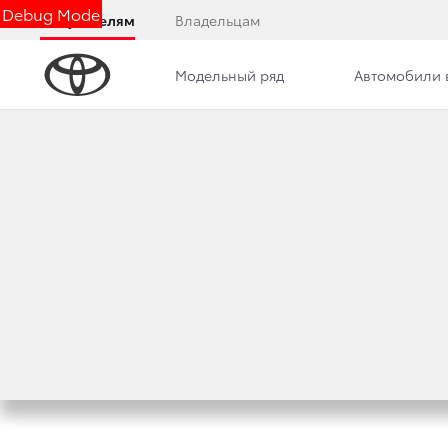
Debug Mode
Покупателям
Владельцам
Модельный ряд
Автомобили 
Дилерский центр
Новости
Преимущества д
НАЧАЛИСЬ ПРОДА
HILUX В НОВОЙ 
2 августа 2021 г.
Поделиться