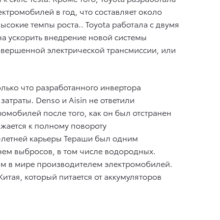
ектромобилей в год, что составляет около
ысокие темпы роста.. Toyota работала с двумя
на ускорить внедрение новой системы
овершенной электрической трансмиссии, или
олько что разработанного инвертора
атраты. Denso и Aisin не ответили
ромобилей после того, как он был отстранен
ижается к полному повороту
2-летней карьеры Тераши был одним
ем выбросов, в том числе водородных.
шим в мире производителем электромобилей.
итая, который питается от аккумуляторов