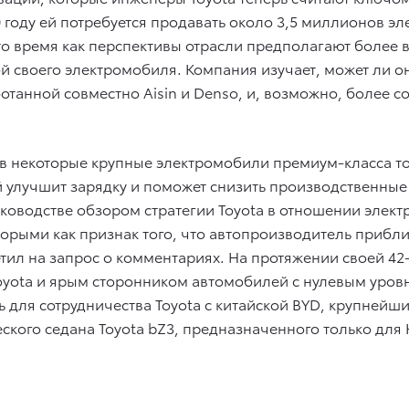
 году ей потребуется продавать около 3,5 миллионов эл
то время как перспективы отрасли предполагают более в
ой своего электромобиля. Компания изучает, может ли о
танной совместно Aisin и Denso, и, возможно, более с
 в некоторые крупные электромобили премиум-класса т
 улучшит зарядку и поможет снизить производственные з
ководстве обзором стратегии Toyota в отношении элект
торыми как признак того, что автопроизводитель прибл
етил на запрос о комментариях. На протяжении своей 4
yota и ярым сторонником автомобилей с нулевым уровн
ь для сотрудничества Toyota с китайской BYD, крупней
кого седана Toyota bZ3, предназначенного только для К