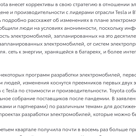
yota внесет коррективы в свою стратегию в отношении 
цене и производительности с лидерами отрасли Tesla и 
ь подробно расскажет об изменениях в плане электромо
общили люди на условиях анонимности, поскольку инф
сть электромобилей, запланированных на это десятилет
апланированных электромобилей, от систем электропри
ля. сеть к энергии, хранящейся в батареях, и более ин
некоторых программ разработки электромобилей, перв
ам людей, изменения коснутся преемников первых двух 
 с Tesla по стоимости и производительности. Toyota со
ьное собрание поставщиков после пандемии. В заявлении
иками и партнерами) по различным темам» для достиже
о проектах разработки электромобилей, которые можно б
ретьем квартале получила почти в восемь раз больше пр