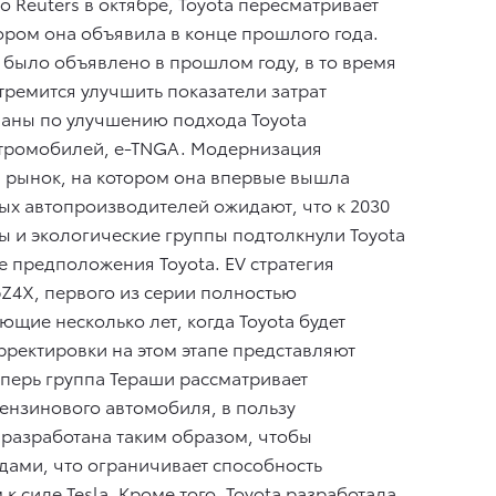
 Reuters в октябре, Toyota пересматривает
ором она объявила в конце прошлого года.
было объявлено в прошлом году, в то время
ремится улучшить показатели затрат
ланы по улучшению подхода Toyota
ктромобилей, e-TNGA. Модернизация
, рынок, на котором она впервые вышла
ных автопроизводителей ожидают, что к 2030
ы и экологические группы подтолкнули Toyota
 предположения Toyota. EV стратегия
bZ4X, первого из серии полностью
ющие несколько лет, когда Toyota будет
ректировки на этом этапе представляют
еперь группа Тераши рассматривает
ензинового автомобиля, в пользу
 разработана таким образом, чтобы
дами, что ограничивает способность
 силе Tesla. Кроме того, Toyota разработала