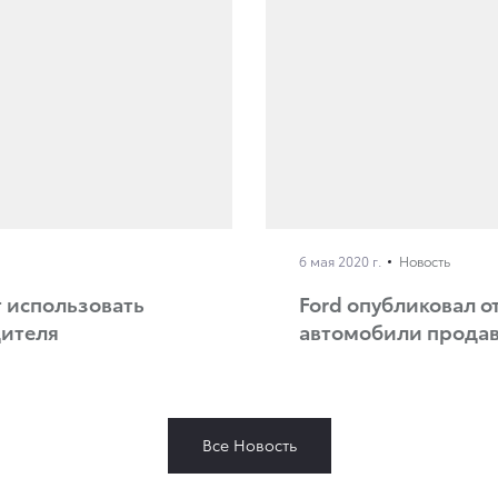
6 мая 2020 г.
Новость
ут использовать
Ford опубликовал от
дителя
автомобили прода
Все Новость