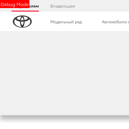
Debug Mode
Покупателям
Владельцам
Модельный ряд
Автомобили 
Дилерский центр
Новости
Преимущества д
TOYOTA МОЖЕТ 
ПО ВЫПУСКУ ЭЛ
14 мая 2020 г.
Поделиться