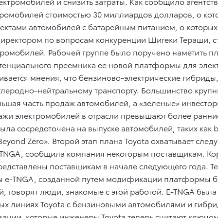
ектромобилей и снизить затраты. Как сообщило агентство
тромобилей стоимостью 30 миллиардов долларов, о кот
ектами автомобилей с батарейным питанием, о которых 
директором по вопросам конкуренции Шигеки Тераши, ст
тромобилей. Рабочей группе было поручено наметить п
отенциального преемника ее новой платформы для эле
живается мнения, что бензиново-электрические гибриды
 углеродно-нейтральному транспорту. Большинство круп
льшая часть продаж автомобилей, а «зеленые» инвестор
ажи электромобилей в отрасли превышают более ранние
была сосредоточена на выпуске автомобилей, таких как 
yond Zero». Второй этап плана Toyota охватывает следу
TNGA, сообщила компания некоторым поставщикам. Кор
представлены поставщикам в начале следующего года. Т
уры e-TNGA, созданной путем модификации платформы б
 говорят люди, знакомые с этой работой. E-TNGA была
ых линиях Toyota с бензиновыми автомобилями и гибри
ции, которые инженеры Toyota теперь считают ключом к