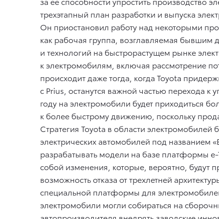
за ее способности упростить производство эл
трехэтапный план разработки и выпуска элек
Он приостановил работу над некоторыми про
как рабочая группа, возглавляемая бывшим 
и технологий на быстрорастущем рынке элек
к электромобилям, включая рассмотрение п
происходит даже тогда, когда Toyota придер
с Prius, останутся важной частью перехода к
году на электромобили будет приходиться бо
к более быстрому движению, поскольку прод
Стратегия Toyota в области электромобилей 
электрических автомобилей под названием «Be
разрабатывать модели на базе платформы e-
собой изменения, которые, вероятно, будут 
возможность отказа от трехлетней архитект
специальной платформы для электромобилей,
электромобили могли собираться на сборочн
автопроизводителя внедрять заводские иннова