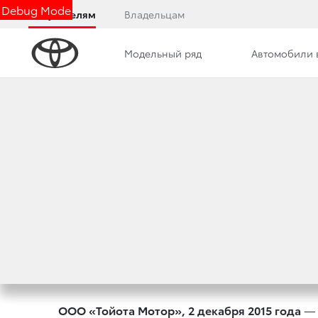
Debug Mode
Покупателям
Владельцам
Модельный ряд
Автомобили 
Дилерский центр
Новости
Преимущества д
TOYOTA ДАЕТ СТ
ДЕТСКОГО РИСУН
3 декабря 2015 г.
Поделиться
ООО «Тойота Мотор», 2 декабря 2015 года
— 