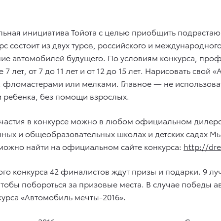
льная инициатива Тойота с целью приобщить подраста
с состоит из двух туров, российского и международног
ие автомобилей будущего. По условиям конкурса, проф
 7 лет, от 7 до 11 лет и от 12 до 15 лет. Нарисовать св
 фломастерами или мелками. Главное — не использова
и ребенка, без помощи взрослых.
участия в конкурсе можно в любом официальном дилерско
венных и общеобразовательных школах и детских садах 
у можно найти на официальном сайте конкурса:
http://dr
о конкурса 42 финалистов ждут призы и подарки. 9 луч
тобы побороться за призовые места. В случае победы а
урса «Автомобиль мечты-2016».