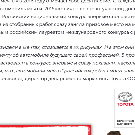
ечты» в 2016 году отмечает свое десятилетие. С кажд
Автомобиль мечты-2015» количество стран-участниц дос
0. Российский национальный конкурс впервые стал час
на из отобранных работ сразу заняла призовое место на
рвым российским лауреатом международного конкурса с 
 увидели в мечтах, отражается в их рисунках. И в этом 
мечту об автомобиле будущего своей профессией. В п
ствовали в конкурсе впервые и сразу показали, наскол
м, что „автомобили мечты“ российских ребят смогут зан
лявская, директор департамента маркетинга Toyota ОО